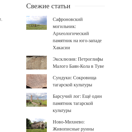
Свежие статьи
и.
Сафроновский
могильник:
Археологический
памятник на юго-западе
Хакасии
Эксклюзив: Петроглифы
Малого Баян-Кола в Туве
Сундуки: Сокровища
тагарской культуры
Барсучий лог: Ещё один
памятник тагарской
культуры
Ново-Михнево:
Живописные руины