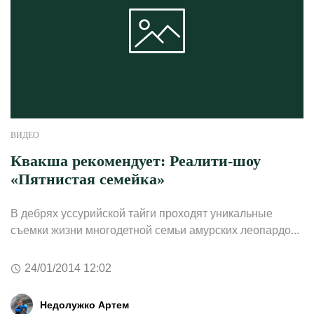
ВИДЕО
Квакша рекомендует: Реалити-шоу
«Пятнистая семейка»
В дебрях уссурийской тайги проходят уникальные
съемки жизни многодетной семьи амурских леопардо...
24/01/2014 12:02
Недолужко Артем