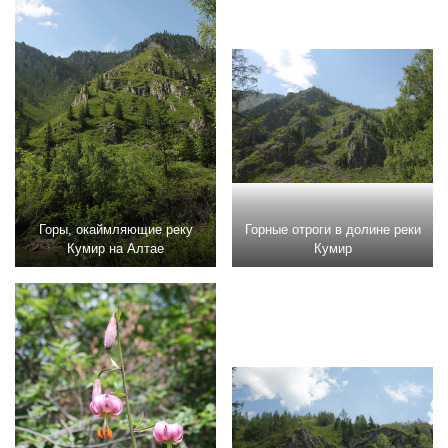
Горы, окаймляющие реку
Горные отроги в долине реки
Кумир на Алтае
Кумир