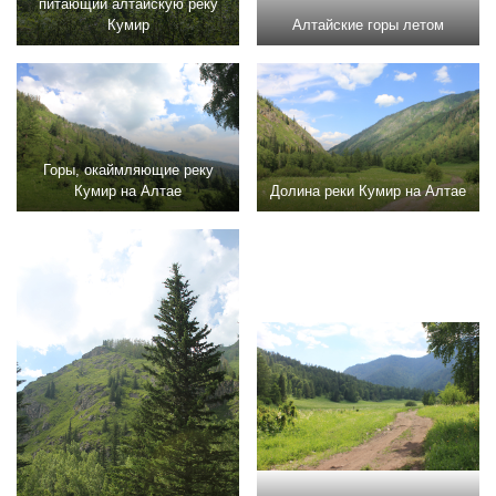
питающий алтайскую реку
Кумир
Алтайские горы летом
Горы, окаймляющие реку
Кумир на Алтае
Долина реки Кумир на Алтае