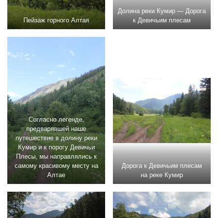
Долина реки Кумир — Дорога
Пейзаж горного Алтая
к Девичьим плесам
Согласно легенде,
предварявшей наше
путешествие в долину реки
Кумир и к порогу Девичьи
Плесы, мы направлялись к
самому красивому месту на
Дорога к Девичьим плесам
Алтае
на реке Кумир