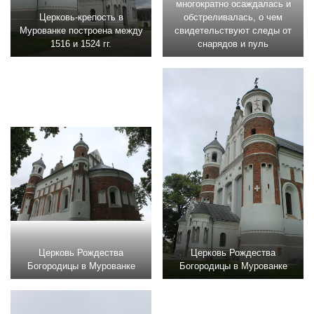
многократно осаждалась и
Церковь-крепость в
обстреливалась, о чем
Мурованке построена между
свидетельствуют следы от
1516 и 1524 гг.
снарядов и пуль
Церковь Рождества
Церковь Рождества
Богородицы в Мурованке
Богородицы в Мурованке