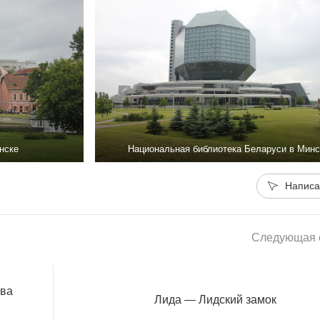
нске
Национальная библиотека Беларуси в Минс
Написа
Следующая с
тва
Лида — Лидский замок