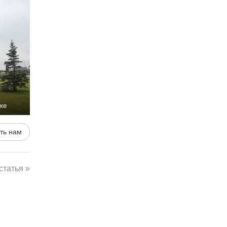
ке
ть нам
татья »