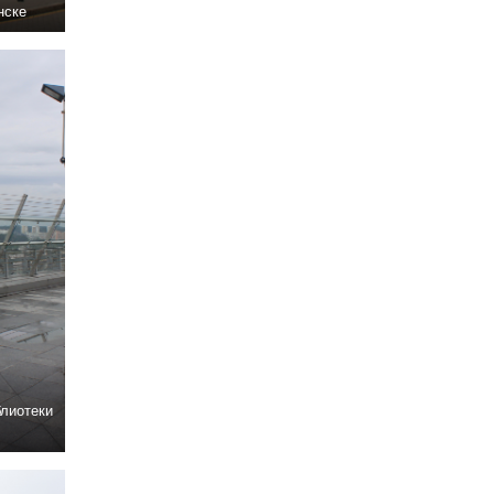
нске
лиотеки