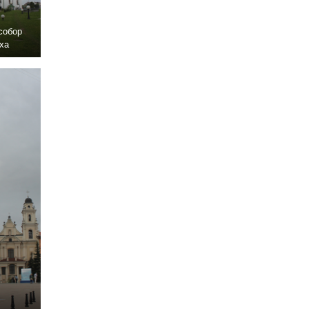
собор
ха