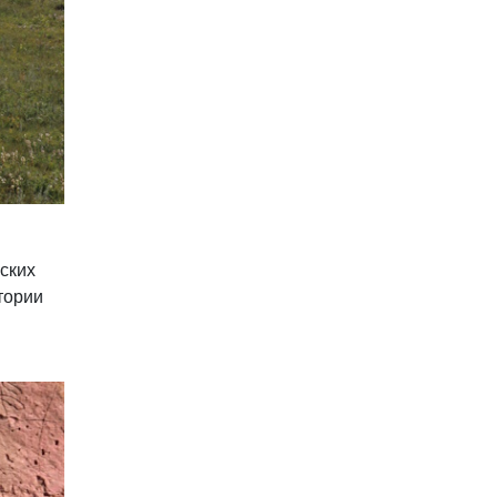
йских
тории