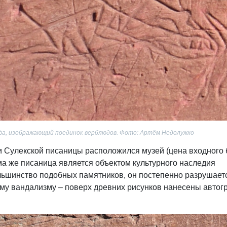
фа, изображающий поединок верблюдов. Фото: Артём Недолужко
и Сулекской писаницы расположился музей (цена входного 
ама же писаница является объектом культурного наследия
льшинство подобных памятников, он постепенно разрушаетс
ому вандализму – поверх древних рисунков нанесены авто