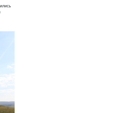
вились
и