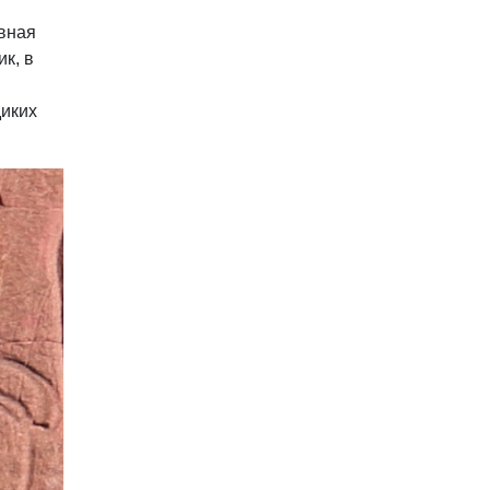
евная
к, в
диких