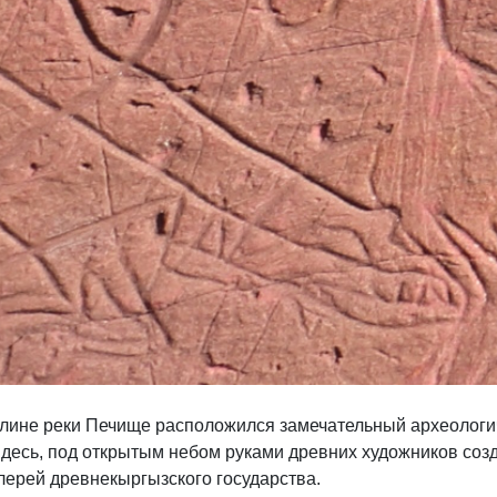
долине реки Печище расположился замечательный археологи
Здесь, под открытым небом руками древних художников соз
лерей древнекыргызского государства.