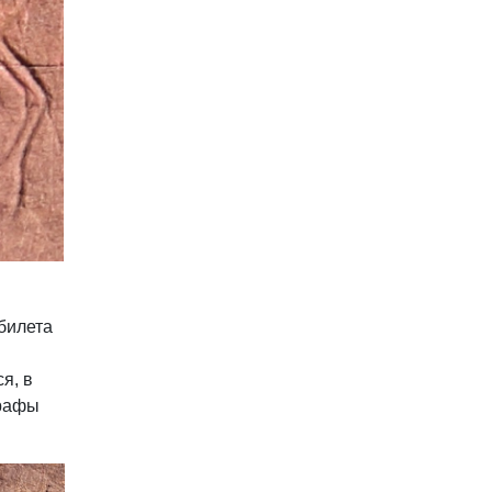
билета
я, в
графы