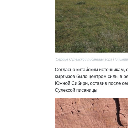
Сердце Сулекской писаницы гора Пичикти
Согласно китайским источникам,
кыргызов было центром силы в ре
Южной Сибири, оставив после се
Сулексой писаницы.