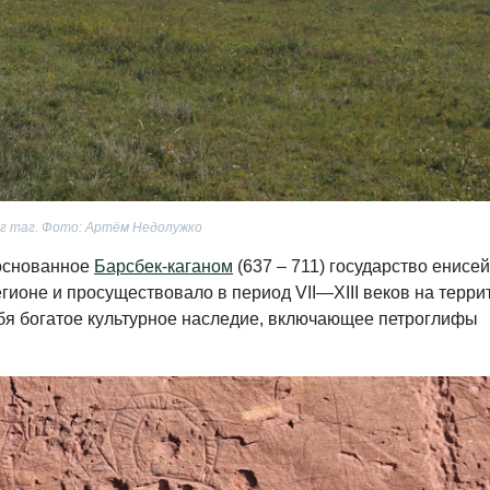
г таг. Фото: Артём Недолужко
 основанное
Барсбек-каганом
(637 – 711) государство енисе
гионе и просуществовало в период VII—XIII веков на терри
бя богатое культурное наследие, включающее петроглифы