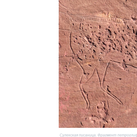
Сулекская писаница. Фрагмент петроглиф