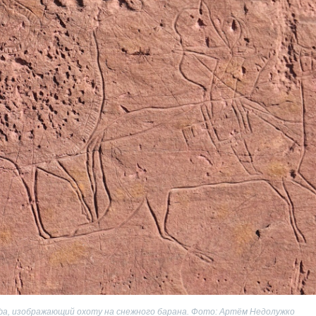
а, изображающий охоту на снежного барана. Фото: Артём Недолужко