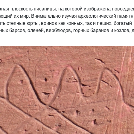
вная плоскость писаницы, на которой изображена повседн
ющий их мир. Внимательно изучая археологический памятни
ь степные юрты, воинов как конных, так и пеших, богатый
х барсов, оленей, верблюдов, горных баранов и козлов, 