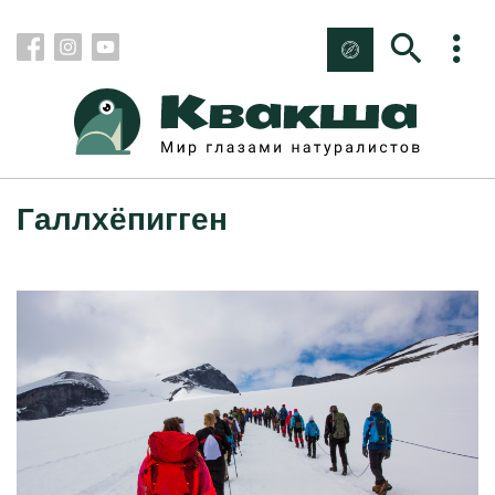
Галлхёпигген