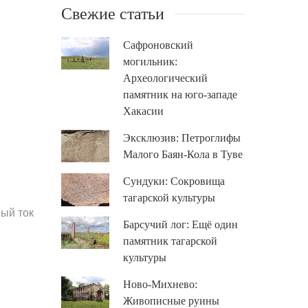
Свежие статьи
Сафроновский
могильник:
Археологический
памятник на юго-западе
Хакасии
Эксклюзив: Петроглифы
Малого Баян-Кола в Туве
Сундуки: Сокровища
тагарской культуры
ый ток
Барсучий лог: Ещё один
памятник тагарской
культуры
Ново-Михнево:
Живописные руины