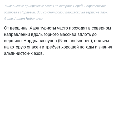
Живописные прибрежные скалы на острове Верёй, Лофотенские
острова в Норвегии. Вид со смотровой площадки на вершине Хаэн.
Фото: Артем Недолужко
От вершины Хаэн туристы часто проходят в северном
направлении вдоль горного массива вплоть до
вершины Нордландснупен (Nordlandsnupen), подъем
на которую опасен и требует хорошей погоды и знания
альпинистских азов.