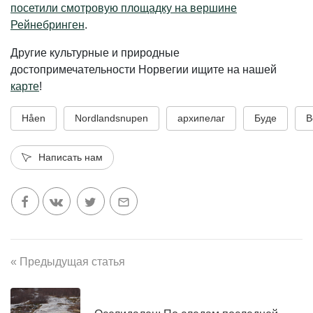
посетили смотровую площадку на вершине
Рейнебринген
.
Другие культурные и природные
достопримечательности Норвегии ищите на нашей
карте
!
Håen
Nordlandsnupen
архипелаг
Буде
В
Написать нам
« Предыдущая статья