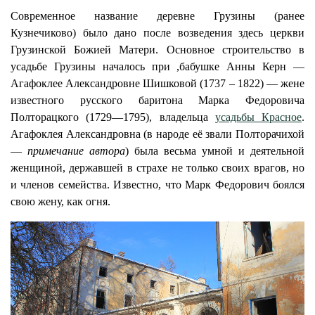
Современное название деревне Грузины (ранее
Кузнечиково) было дано после возведения здесь церкви
Грузинской Божией Матери. Основное строительство в
усадьбе Грузины началось при ,бабушке Анны Керн —
Агафоклее Александровне Шишковой (1737 – 1822) — жене
известного русского баритона Марка Федоровича
Полторацкого (1729—1795), владельца
усадьбы Красное
.
Агафоклея Александровна (в народе её звали Полторачихой
—
примечание автора
) была весьма умной и деятельной
женщиной, державшей в страхе не только своих врагов, но
и членов семейства. Известно, что Марк Федорович боялся
свою жену, как огня.