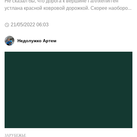
Не сказал бы, что дорога к вершине Галлхёпигген
устлана красной ковровой дорожкой. Скорее наоборо...
21/05/2022 06:03
Недолужко Артем
ЗАРУБЕЖЬЕ