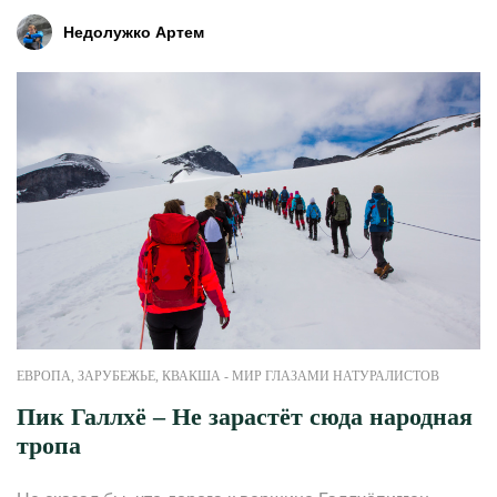
Недолужко Артем
ЕВРОПА
,
ЗАРУБЕЖЬЕ
,
КВАКША - МИР ГЛАЗАМИ НАТУРАЛИСТОВ
Пик Галлхё – Не зарастёт сюда народная
тропа